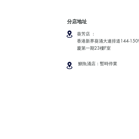
分店地址
葵芳店 ：
香港新界葵涌大連排道144-15
廈第一期23樓F室
鰂魚涌店：暫時停業