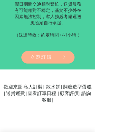
假日期間交通相對繁忙，送貨服務
有可能相對不穩定，基於不少外在
因素無法控制，客人務必考慮運送
風險須自行承擔。
（送達時效：
約定時間
+/-1小時 ）
立即訂購
歡迎來圖 私人訂製 |
散水餅
|
翻糖造型蛋糕
|
送貨運費
|
查看訂單日程
|
顧客評價
| 諮詢
客服
|