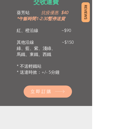
交收運費
REVIEWS
葵芳站
抗疫優惠
$40
*午飯時間1-2:30暫停送貨
紅、橙沿線 ~$90
其他沿線 ~$150
綠、藍、紫、淺綠、
馬鐵、東鐵、西鐵
* 不送輕鐵站
* 送達時效：+/- 5分鐘
立即訂購