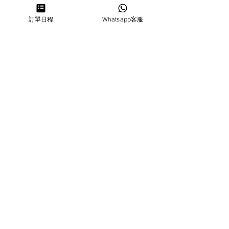
訂單日程
Whatsapp客服
分店地址
葵芳店 ：
香港新界葵涌大連排道144-150號金
豐工業大廈第一期23樓F室
鰂魚涌店：暫時停業