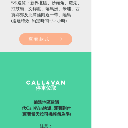
*不送貨：新界北區、沙頭角、羅湖、
打鼓嶺、文錦渡、落馬洲、米埔、西
貢鄉郊及北潭涌附近一帶、離島
(送達時效: 約定時間+/-1小時)
查看款式
​Call4Van
​停車位取
偏遠地區建議
代Call4Van快遞, 運費到付
(運費
當天按司機報價為準)
注意：