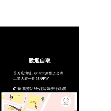
歡迎自取
葵芳店地址:
葵涌大連排道金豐
工業大廈一期23樓F室
(距離 葵芳站8分鐘冷氣步行路線)