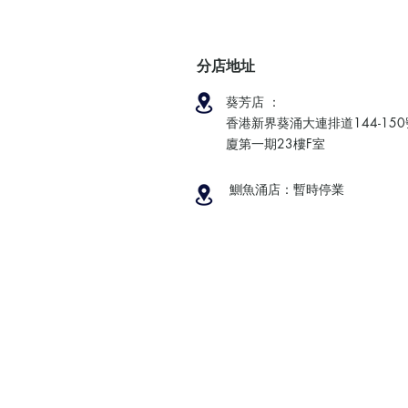
分店地址
葵芳店 ：
香港新界葵涌大連排道144-15
廈第一期23樓F室
鰂魚涌店：暫時停業