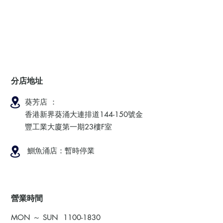
分店地址
葵芳店 ：
香港新界葵涌大連排道144-150號金
豐工業大廈第一期23樓F室
鰂魚涌店：暫時停業
​營業時間
MON ～ SUN
1100-1830