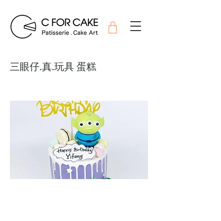
三眼仔.真.玩具 蛋糕