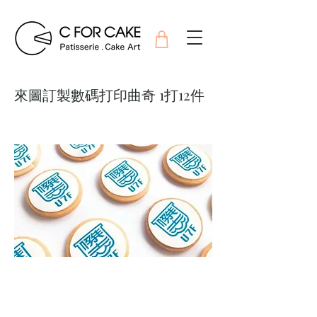
來圖訂製數碼打印曲奇 1打12件