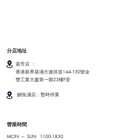
分店地址
葵芳店 ：
香港新界葵涌大連排道144-150號金
豐工業大廈第一期23樓F室
鰂魚涌店：暫時停業
​營業時間
MON ～ SUN
1100-1830