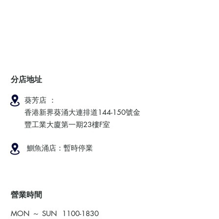
分店地址
葵芳店 ：
香港新界葵涌大連排道144-150號金
豐工業大廈第一期23樓F室
鰂魚涌店：暫時停業
​營業時間
MON ～ SUN
1100-1830