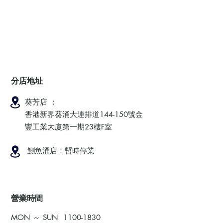
分店地址
葵芳店 ：
香港新界葵涌大連排道144-150號金
豐工業大廈第一期23樓F室
鰂魚涌店：暫時停業
​營業時間
MON ～ SUN
1100-1830