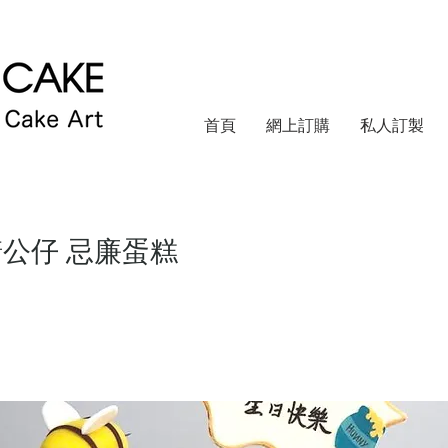
首頁
網上訂購
私人訂製
糖公仔 忌廉蛋糕