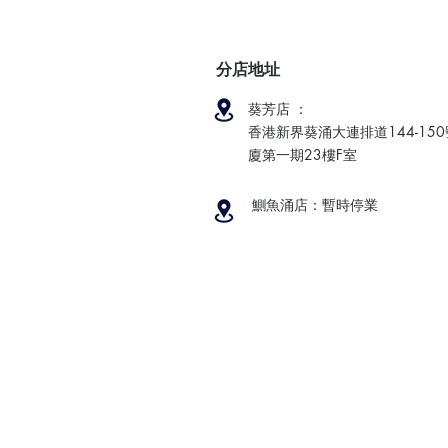
分店地址
葵芳店 ：
香港新界葵涌大連排道144-15
廈第一期23樓F室
鰂魚涌店：暫時停業