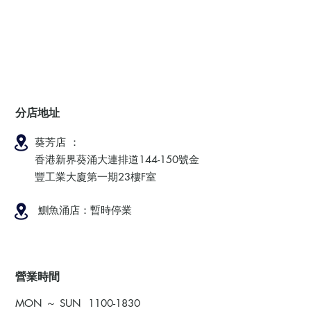
分店地址
葵芳店 ：
香港新界葵涌大連排道144-150號金
豐工業大廈第一期23樓F室
鰂魚涌店：暫時停業
​營業時間
MON ～ SUN
1100-1830