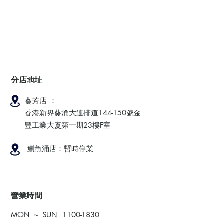
分店地址
葵芳店 ：
香港新界葵涌大連排道144-150號金
豐工業大廈第一期23樓F室
鰂魚涌店：暫時停業
​營業時間
MON ～ SUN
1100-1830