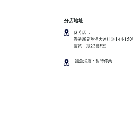
分店地址
葵芳店 ：
香港新界葵涌大連排道144-15
廈第一期23樓F室
鰂魚涌店：暫時停業