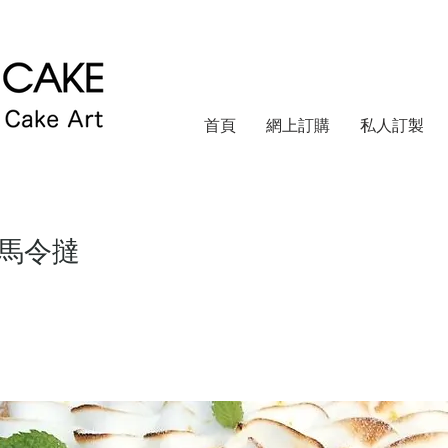
首頁
網上訂購
私人訂製
馬令撻