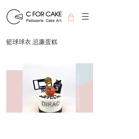
籃球球衣 忌廉蛋糕