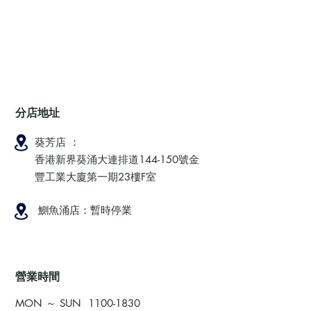
分店地址
葵芳店 ：
香港新界葵涌大連排道144-150號金
豐工業大廈第一期23樓F室
鰂魚涌店：暫時停業
​營業時間
MON ～ SUN
1100-1830