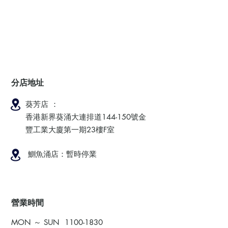
分店地址
葵芳店 ：
香港新界葵涌大連排道144-150號金
豐工業大廈第一期23樓F室
鰂魚涌店：暫時停業
​營業時間
MON ～ SUN
1100-1830