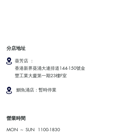
分店地址
葵芳店 ：
香港新界葵涌大連排道144-150號金
豐工業大廈第一期23樓F室
鰂魚涌店：暫時停業
​營業時間
MON ～ SUN
1100-1830