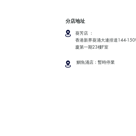
分店地址
葵芳店 ：
香港新界葵涌大連排道144-15
廈第一期23樓F室
鰂魚涌店：暫時停業