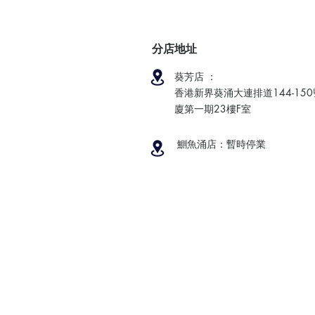
分店地址
葵芳店 ：
香港新界葵涌大連排道144-15
廈第一期23樓F室
鰂魚涌店：暫時停業