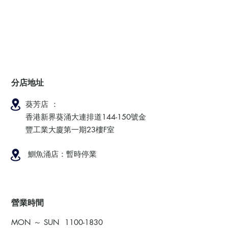
分店地址
葵芳店 ：
香港新界葵涌大連排道144-150號金
豐工業大廈第一期23樓F室
鰂魚涌店：暫時停業
​營業時間
MON ～ SUN
1100-1830