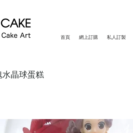
首頁
網上訂購
私人訂製
 玫瑰水晶球蛋糕