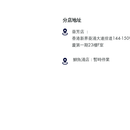
分店地址
葵芳店 ：
香港新界葵涌大連排道144-15
廈第一期23樓F室
鰂魚涌店：暫時停業