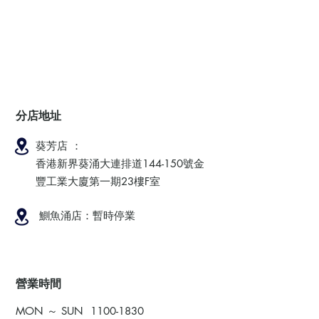
分店地址
葵芳店 ：
香港新界葵涌大連排道144-150號金
豐工業大廈第一期23樓F室
鰂魚涌店：暫時停業
​營業時間
MON ～ SUN
1100-1830