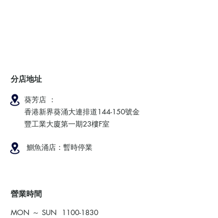
分店地址
葵芳店 ：
香港新界葵涌大連排道144-150號金
豐工業大廈第一期23樓F室
鰂魚涌店：暫時停業
​營業時間
MON ～ SUN
1100-1830