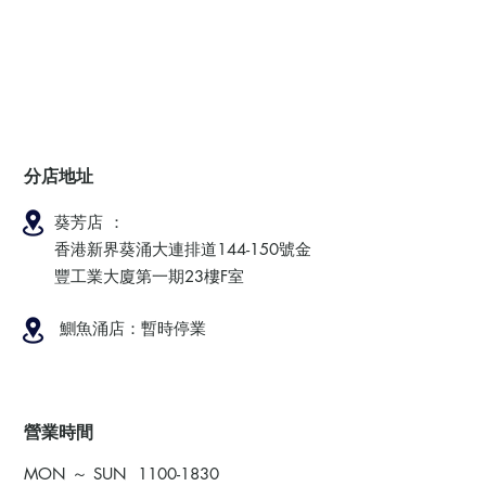
分店地址
葵芳店 ：
香港新界葵涌大連排道144-150號金
豐工業大廈第一期23樓F室
鰂魚涌店：暫時停業
​營業時間
MON ～ SUN
1100-1830