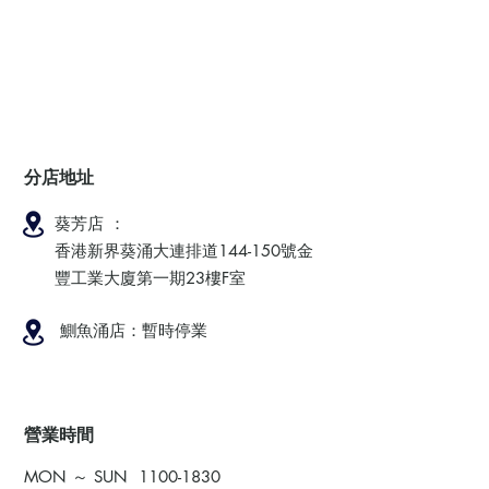
分店地址
葵芳店 ：
香港新界葵涌大連排道144-150號金
豐工業大廈第一期23樓F室
鰂魚涌店：暫時停業
​營業時間
MON ～ SUN
1100-1830