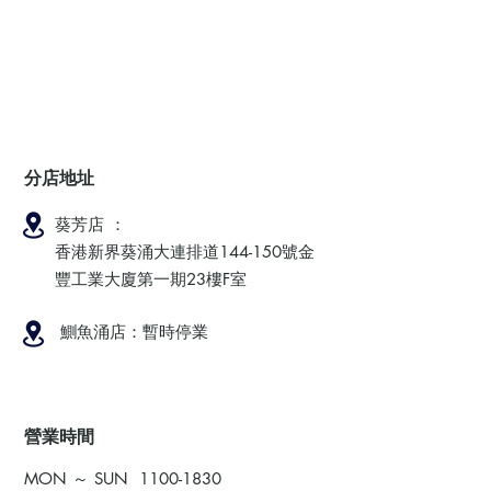
分店地址
葵芳店 ：
香港新界葵涌大連排道144-150號金
豐工業大廈第一期23樓F室
鰂魚涌店：暫時停業
​營業時間
MON ～ SUN
1100-1830