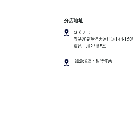
分店地址
葵芳店 ：
香港新界葵涌大連排道144-15
廈第一期23樓F室
鰂魚涌店：暫時停業