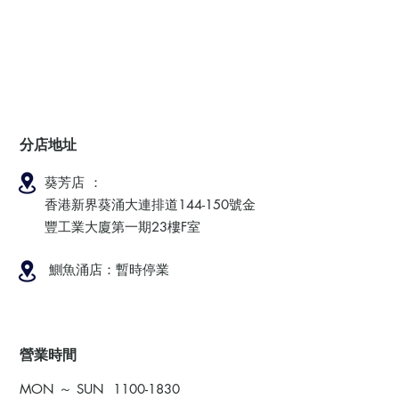
分店地址
葵芳店 ：
香港新界葵涌大連排道144-150號金
豐工業大廈第一期23樓F室
鰂魚涌店：暫時停業
​營業時間
MON ～ SUN
1100-1830