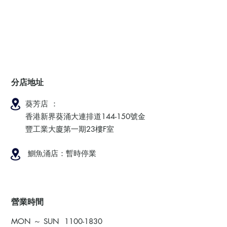
分店地址
葵芳店 ：
香港新界葵涌大連排道144-150號金
豐工業大廈第一期23樓F室
鰂魚涌店：暫時停業
​營業時間
MON ～ SUN
1100-1830