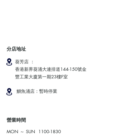
分店地址
葵芳店 ：
香港新界葵涌大連排道144-150號金
豐工業大廈第一期23樓F室
鰂魚涌店：暫時停業
​營業時間
MON ～ SUN
1100-1830