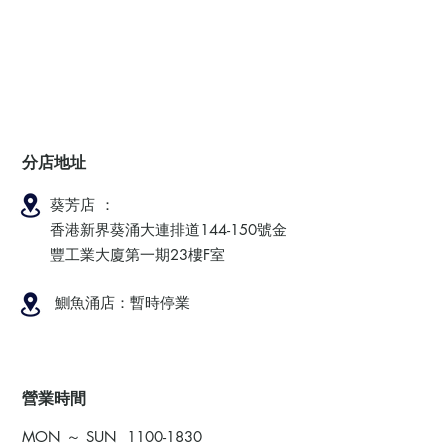
分店地址
葵芳店 ：
香港新界葵涌大連排道144-150號金
豐工業大廈第一期23樓F室
鰂魚涌店：暫時停業
​營業時間
MON ～ SUN
1100-1830