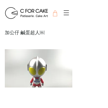
加公仔 鹹蛋超人￼