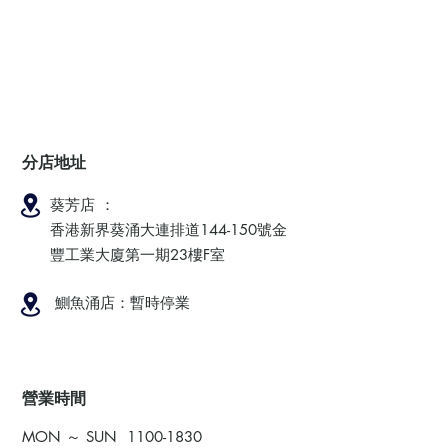
分店地址
葵芳店 ：
香港新界葵涌大連排道144-150號金
豐工業大廈第一期23樓F室
鰂魚涌店：暫時停業
​營業時間
MON ～ SUN
1100-1830