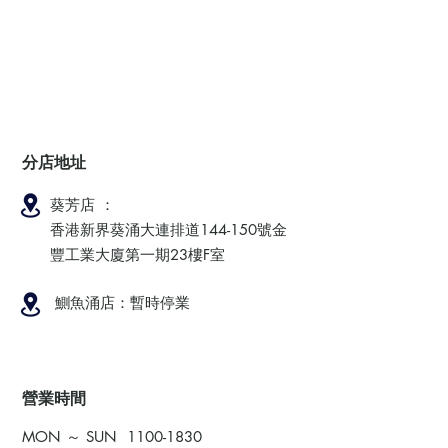
分店地址
葵芳店 ：
香港新界葵涌大連排道144-150號金
豐工業大廈第一期23樓F室
鰂魚涌店：暫時停業
​營業時間
MON ～ SUN
1100-1830