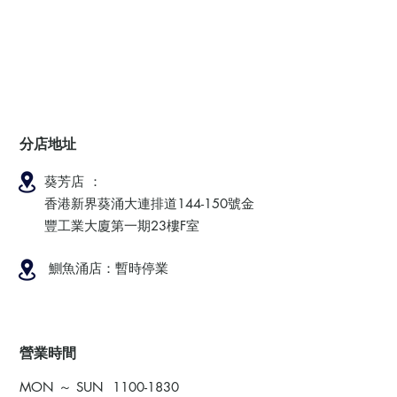
分店地址
葵芳店 ：
香港新界葵涌大連排道144-150號金
豐工業大廈第一期23樓F室
鰂魚涌店：暫時停業
​營業時間
MON ～ SUN
1100-1830