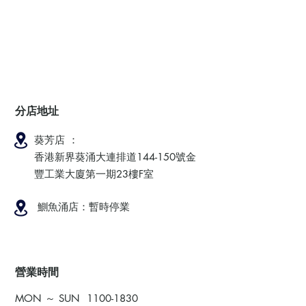
分店地址
葵芳店 ：
香港新界葵涌大連排道144-150號金
豐工業大廈第一期23樓F室
鰂魚涌店：暫時停業
​營業時間
MON ～ SUN
1100-1830