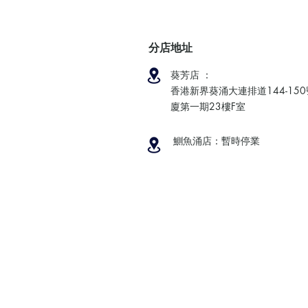
分店地址
葵芳店 ：
香港新界葵涌大連排道144-15
廈第一期23樓F室
鰂魚涌店：暫時停業