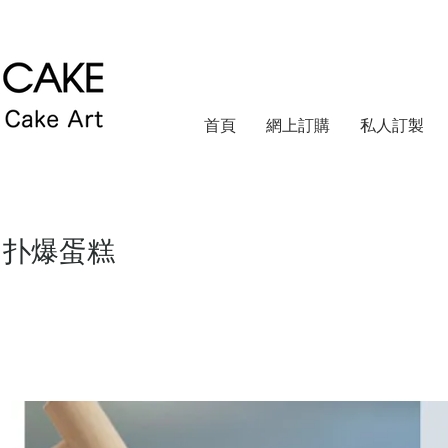
首頁
網上訂購
私人訂製
 扑爆蛋糕