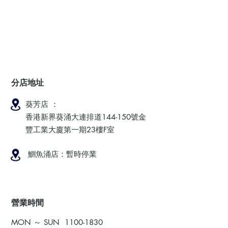
分店地址
葵芳店 ：
香港新界葵涌大連排道144-150號金
豐工業大廈第一期23樓F室
鰂魚涌店：暫時停業
​營業時間
MON ～ SUN
1100-1830