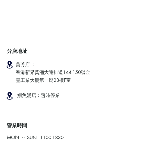
分店地址
葵芳店 ：
香港新界葵涌大連排道144-150號金
豐工業大廈第一期23樓F室
鰂魚涌店：暫時停業
​營業時間
MON ～ SUN
1100-1830