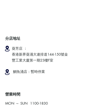
分店地址
葵芳店 ：
香港新界葵涌大連排道144-150號金
豐工業大廈第一期23樓F室
鰂魚涌店：暫時停業
​營業時間
MON ～ SUN
1100-1830