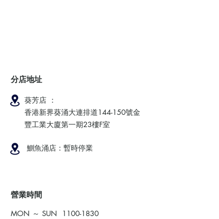
分店地址
葵芳店 ：
香港新界葵涌大連排道144-150號金
豐工業大廈第一期23樓F室
鰂魚涌店：暫時停業
​營業時間
MON ～ SUN
1100-1830