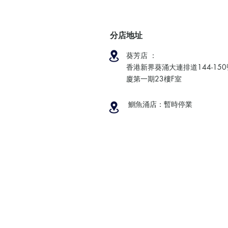
分店地址
葵芳店 ：
香港新界葵涌大連排道144-15
廈第一期23樓F室
鰂魚涌店：暫時停業