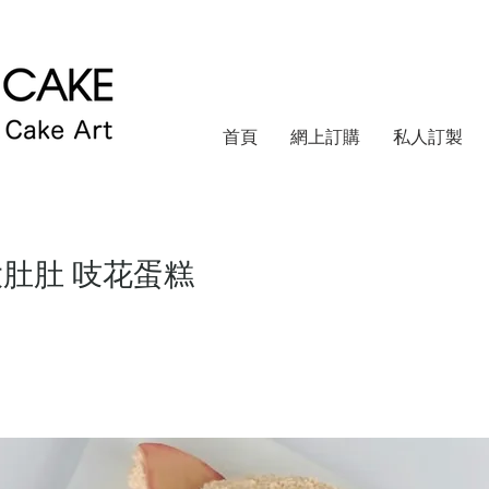
首頁
網上訂購
私人訂製
 大肚肚 吱花蛋糕