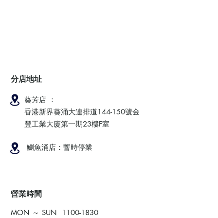
分店地址
葵芳店 ：
香港新界葵涌大連排道144-150號金
豐工業大廈第一期23樓F室
鰂魚涌店：暫時停業
​營業時間
MON ～ SUN
1100-1830