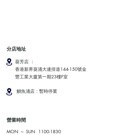
分店地址
葵芳店 ：
香港新界葵涌大連排道144-150號金
豐工業大廈第一期23樓F室
鰂魚涌店：暫時停業
​營業時間
MON ～ SUN
1100-1830