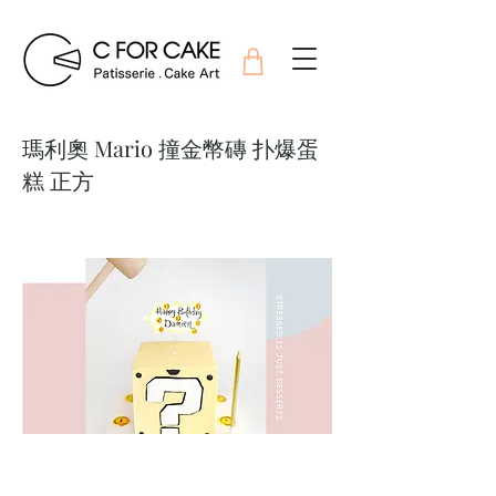
瑪利奧 Mario 撞金幣磚 扑爆蛋
糕 正方