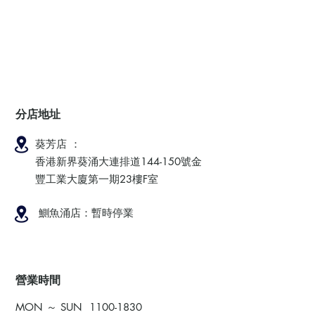
分店地址
葵芳店 ：
香港新界葵涌大連排道144-150號金
豐工業大廈第一期23樓F室
鰂魚涌店：暫時停業
​營業時間
MON ～ SUN
1100-1830