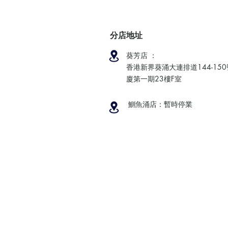
分店地址
葵芳店 ：
香港新界葵涌大連排道144-15
廈第一期23樓F室
鰂魚涌店：暫時停業