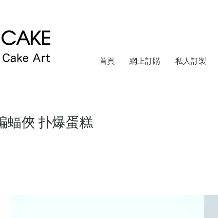
首頁
網上訂購
私人訂製
n 蝙蝠俠 扑爆蛋糕