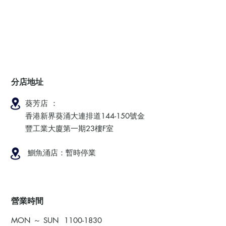
分店地址
葵芳店 ：
香港新界葵涌大連排道144-150號金
豐工業大廈第一期23樓F室
鰂魚涌店：暫時停業
​營業時間
MON ～ SUN
1100-1830