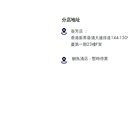
分店地址
葵芳店 ：
香港新界葵涌大連排道144-15
廈第一期23樓F室
鰂魚涌店：暫時停業