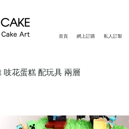
首頁
網上訂購
私人訂製
aft 吱花蛋糕 配玩具 兩層