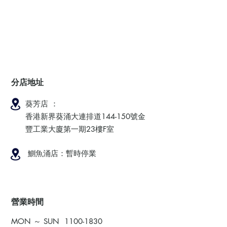
分店地址
葵芳店 ：
香港新界葵涌大連排道144-150號金
豐工業大廈第一期23樓F室
鰂魚涌店：暫時停業
​營業時間
MON ～ SUN
1100-1830