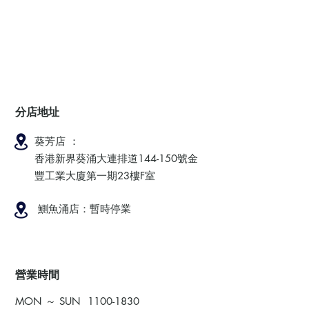
分店地址
葵芳店 ：
香港新界葵涌大連排道144-150號金
豐工業大廈第一期23樓F室
鰂魚涌店：暫時停業
​營業時間
MON ～ SUN
1100-1830