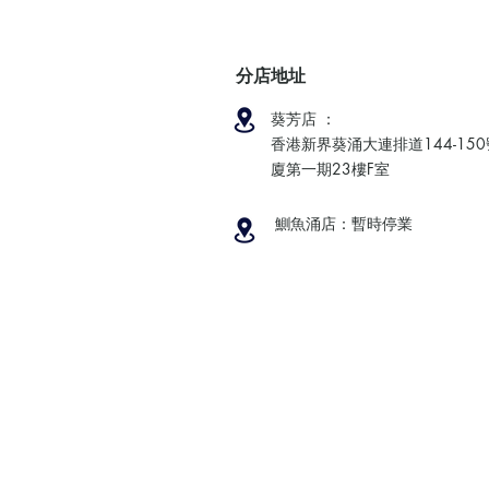
分店地址
葵芳店 ：
香港新界葵涌大連排道144-15
廈第一期23樓F室
鰂魚涌店：暫時停業