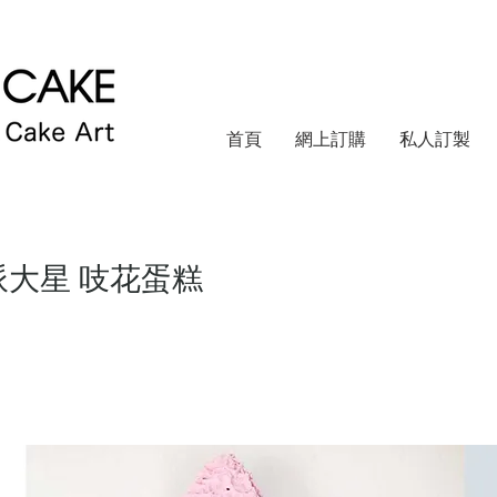
首頁
網上訂購
私人訂製
k 派大星 吱花蛋糕