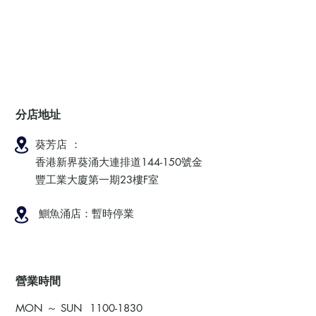
分店地址
葵芳店 ：
香港新界葵涌大連排道144-150號金
豐工業大廈第一期23樓F室
鰂魚涌店：暫時停業
​營業時間
MON ～ SUN
1100-1830