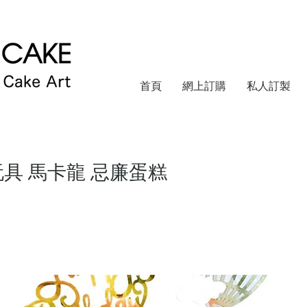
首頁
網上訂購
私人訂製
真玩具 馬卡龍 忌廉蛋糕