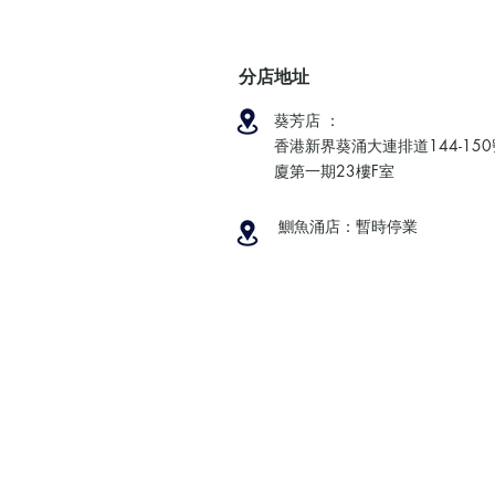
分店地址
葵芳店 ：
香港新界葵涌大連排道144-15
廈第一期23樓F室
鰂魚涌店：暫時停業