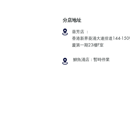
分店地址
葵芳店 ：
香港新界葵涌大連排道144-15
廈第一期23樓F室
鰂魚涌店：暫時停業